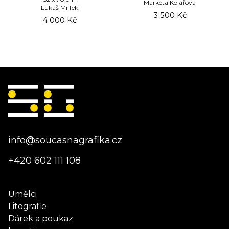
Markéta Kolářová
Lukáš Miffek
3 500
Kč
4 000
Kč
info@soucasnagrafika.cz
+420 602 111 108
Umělci
Litografie
Dárek a poukaz