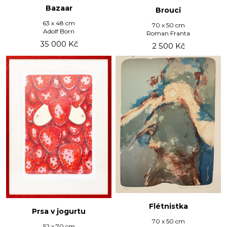
Bazaar
Brouci
63 x 48 cm
70 x 50 cm
Adolf Born
Roman Franta
35 000
Kč
2 500
Kč
Flétnistka
Prsa v jogurtu
70 x 50 cm
52 x 70 cm