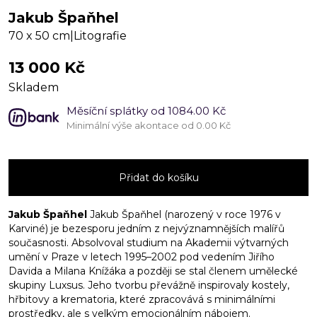
Jakub Špaňhel
70 x 50 cm
|
Litografie
13 000
Kč
Skladem
Měsíční splátky od 1084.00 Kč
Minimální výše akontace od 0.00 Kč
Chrám
I
Přidat do košíku
množství
Jakub Špaňhel
Jakub Špaňhel (narozený v roce 1976 v
Karviné) je bezesporu jedním z nejvýznamnějších malířů
současnosti. Absolvoval studium na Akademii výtvarných
umění v Praze v letech 1995–2002 pod vedením Jiřího
Davida a Milana Knížáka a později se stal členem umělecké
skupiny Luxsus. Jeho tvorbu převážně inspirovaly kostely,
hřbitovy a krematoria, které zpracovává s minimálními
prostředky, ale s velkým emocionálním nábojem.