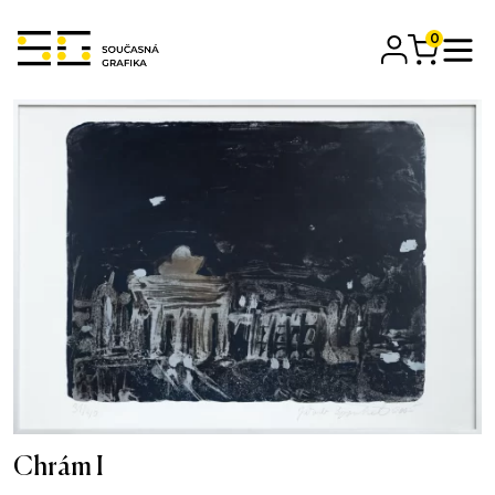
0
Chrám I