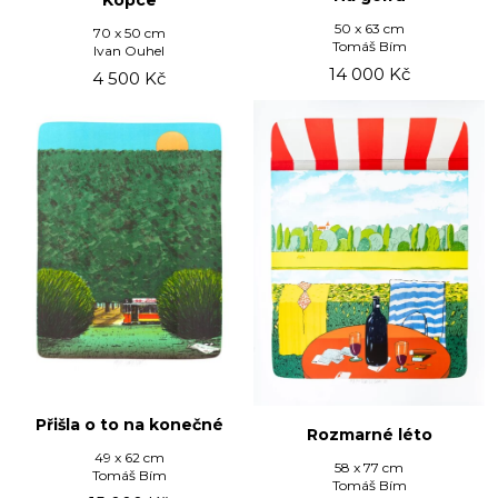
Kopce
50 x 63 cm
70 x 50 cm
Tomáš Bím
Ivan Ouhel
14 000
Kč
4 500
Kč
Přišla o to na konečné
Rozmarné léto
49 x 62 cm
58 x 77 cm
Tomáš Bím
Tomáš Bím