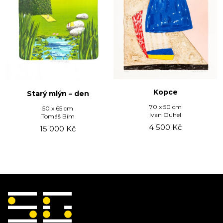
Kopce
Starý mlýn – den
70 x 50 cm
50 x 65 cm
Ivan Ouhel
Tomáš Bím
4 500
Kč
15 000
Kč