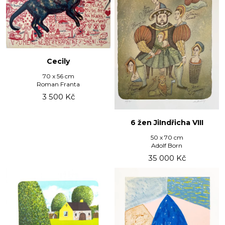
Cecily
70 x 56 cm
Roman Franta
3 500
Kč
6 žen JiIndřicha VIII
50 x 70 cm
Adolf Born
35 000
Kč