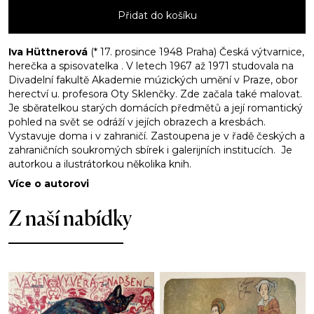
Zrzavý
Přidat do košíku
množství
Iva Hüttnerová
(* 17. prosince 1948 Praha) Česká výtvarnice,
herečka a spisovatelka . V letech 1967 až 1971 studovala na
Divadelní fakultě Akademie múzických umění v Praze, obor
herectví u. profesora Oty Sklenčky. Zde začala také malovat.
Je sběratelkou starých domácích předmětů a její romantický
pohled na svět se odráží v jejích obrazech a kresbách.
Vystavuje doma i v zahraničí. Zastoupena je v řadě českých a
zahraničních soukromých sbírek i galerijních institucích. Je
autorkou a ilustrátorkou několika knih.
Více o autorovi
Z naší nabídky