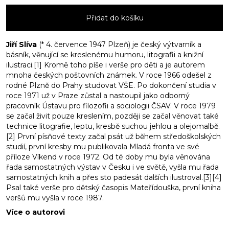
se
Přidat do košíku
sklenkou
na
čumáku
Jiří Slíva
(* 4. července 1947 Plzeň) je český výtvarník a
básník, věnující se kreslenému humoru, litografii a knižní
množství
ilustraci.[1] Kromě toho píše i verše pro děti a je autorem
mnoha českých poštovních známek. V roce 1966 odešel z
rodné Plzně do Prahy studovat VŠE. Po dokončení studia v
roce 1971 už v Praze zůstal a nastoupil jako odborný
pracovník Ústavu pro filozofii a sociologii ČSAV. V roce 1979
se začal živit pouze kreslením, později se začal věnovat také
technice litografie, leptu, kresbě suchou jehlou a olejomalbě.
[2] První písňové texty začal psát už během středoškolských
studií, první kresby mu publikovala Mladá fronta ve své
příloze Víkend v roce 1972. Od té doby mu byla věnována
řada samostatných výstav v Česku i ve světě, vyšla mu řada
samostatných knih a přes sto padesát dalších ilustroval.[3][4]
Psal také verše pro dětský časopis Mateřídouška, první kniha
veršů mu vyšla v roce 1987.
Více o autorovi