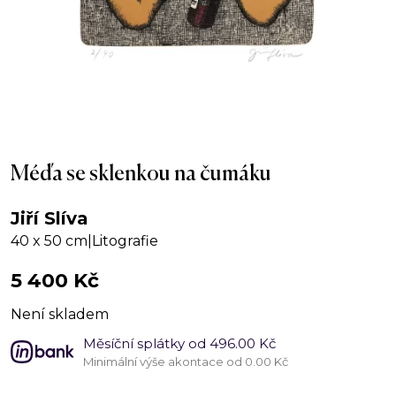
Méďa se sklenkou na čumáku
Jiří Slíva
40 x 50 cm
|
Litografie
5 400
Kč
Není skladem
Měsíční splátky od 496.00 Kč
Minimální výše akontace od 0.00 Kč
Méďa