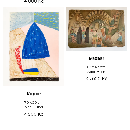
4 000
Kč
Bazaar
63 x 48 cm
Adolf Born
35 000
Kč
Kopce
70 x 50 cm
Ivan Ouhel
4 500
Kč