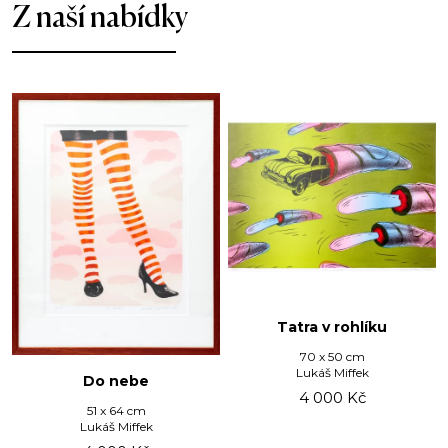
Z naší nabídky
Tatra v rohlíku
70 x 50 cm
Lukáš Miffek
Do nebe
4 000
Kč
51 x 64 cm
Lukáš Miffek