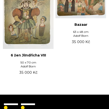
Bazaar
63 x 48 cm
Adolf Born
35 000
Kč
6 žen JiIndřicha VIII
50 x 70 cm
Adolf Born
35 000
Kč