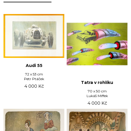
Audi 55
72 x 53 cm
Petr Ptáček
Tatra v rohlíku
4 000
Kč
70 x 50 cm
Lukáš Miffek
4 000
Kč