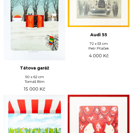
Audi 55
72 x 53 cm
Petr Ptáček
4 000
Kč
Tátova garáž
50 x 62 cm
Tomáš Bím
15 000
Kč