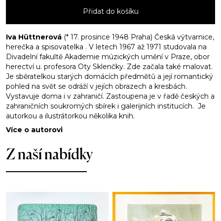
nádraží
Přidat do košíku
množství
Iva Hüttnerová
(* 17. prosince 1948 Praha) Česká výtvarnice,
herečka a spisovatelka . V letech 1967 až 1971 studovala na
Divadelní fakultě Akademie múzických umění v Praze, obor
herectví u. profesora Oty Sklenčky. Zde začala také malovat.
Je sběratelkou starých domácích předmětů a její romantický
pohled na svět se odráží v jejích obrazech a kresbách.
Vystavuje doma i v zahraničí. Zastoupena je v řadě českých a
zahraničních soukromých sbírek i galerijních institucích. Je
autorkou a ilustrátorkou několika knih.
Více o autorovi
Z naší nabídky