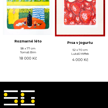
Rozmarné léto
Prsa v jogurtu
58 x 77 cm
52 x 70 cm
Tomáš Bím
Lukáš Miffek
18 000
Kč
4 000
Kč