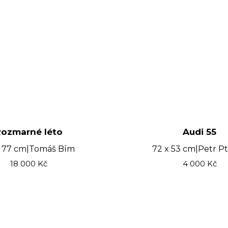
ozmarné léto
Audi 55
 77 cm
|
Tomáš Bím
72 x 53 cm
|
Petr P
18 000
Kč
4 000
Kč