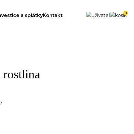
0
nvestice a splátky
Kontakt
rostlina
e