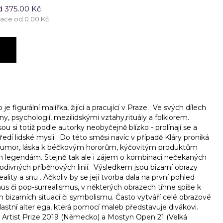
d 375.00 Kč
tace od 0.00 Kč
 je figurální malířka, žijící a pracující v Praze. Ve svých dílech
, psychologií, mezilidskými vztahy,rituály a folklorem.
u si totiž podle autorky neobyčejně blízko - prolínají se a
ředí lidské mysli. Do této směsi navíc v případě Kláry proniká
o humor, láska k béčkovým hororům, kýčovitým produktům
an legendám. Stejně tak ale i zájem o kombinaci nečekaných
divných příběhových linií. Výsledkem jsou bizarní obrazy
ality a snu . Ačkoliv by se její tvorba dala na první pohled
mus či pop-surrealismus, v některých obrazech tíhne spíše k
bizarních situací či symbolismu. Často vytváří celé obrazové
 vlastní alter ega, která pomocí maleb představuje divákovi.
BA Artist Prize 2019 (Německo) a Mostyn Open 21 (Velká