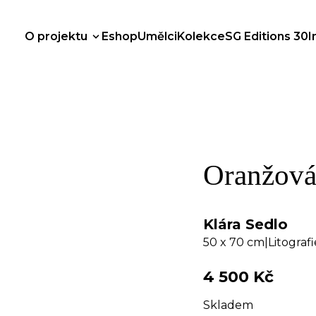
O projektu
Eshop
Umělci
Kolekce
SG Editions 30
I
Oranžová 
Klára Sedlo
50 x 70 cm
|
Litografi
4 500
Kč
Skladem