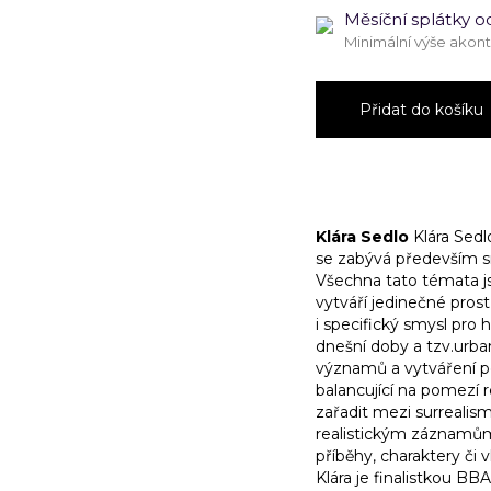
Měsíční splátky o
Minimální výše akon
Oranžová
rostlina
Přidat do košíku
množství
Klára Sedlo
Klára Sedlo
se zabývá především sny
Všechna tato témata jso
vytváří jedinečné prost
i specifický smysl pr
dnešní doby a tzv.urb
významů a vytváření po
balancující na pomezí re
zařadit mezi surrealis
realistickým záznamům 
příběhy, charaktery či
Klára je finalistkou B