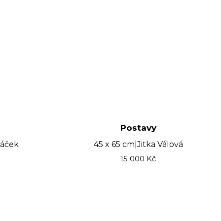
Postavy
táček
45 x 65 cm
|
Jitka Válová
15 000
Kč