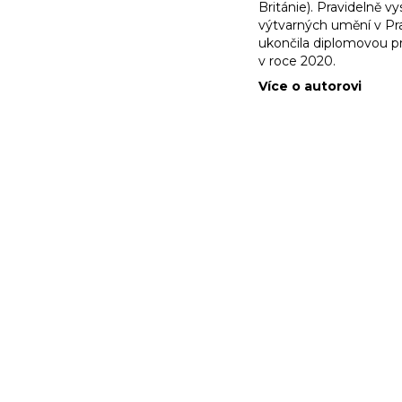
Británie). Pravidelně vy
výtvarných umění v Praz
ukončila diplomovou p
v roce 2020.
Více o autorovi