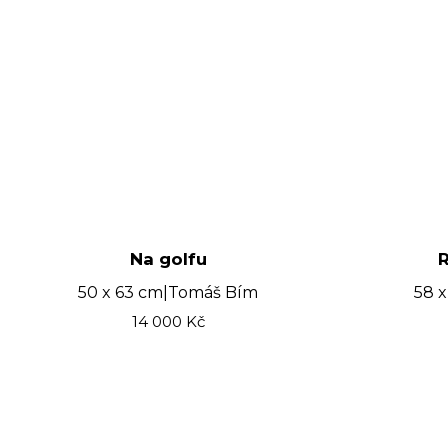
Na golfu
R
50 x 63 cm
|
Tomáš Bím
58 x
14 000
Kč