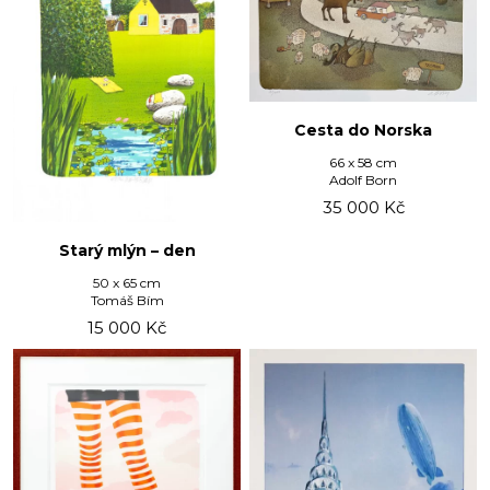
Cesta do Norska
66 x 58 cm
Adolf Born
35 000
Kč
Starý mlýn – den
50 x 65 cm
Tomáš Bím
15 000
Kč