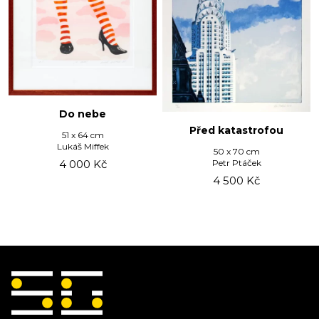
Do nebe
Před katastrofou
51 x 64 cm
Lukáš Miffek
50 x 70 cm
Petr Ptáček
4 000
Kč
4 500
Kč