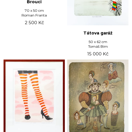
Brouci
70 x 50 cm
Roman Franta
2 500
Kč
Tátova garáž
50 x 62 cm
Tomáš Bím
15 000
Kč