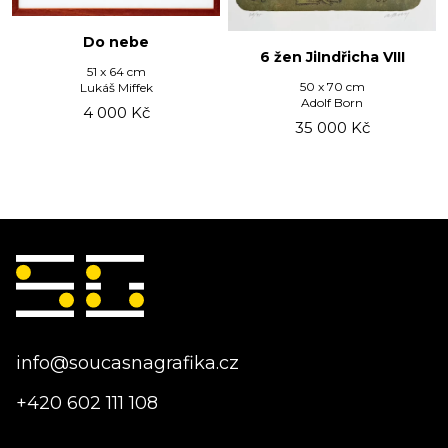
Do nebe
6 žen JiIndřicha VIII
51 x 64 cm
50 x 70 cm
Lukáš Miffek
Adolf Born
4 000
Kč
35 000
Kč
info@soucasnagrafika.cz
+420 602 111 108