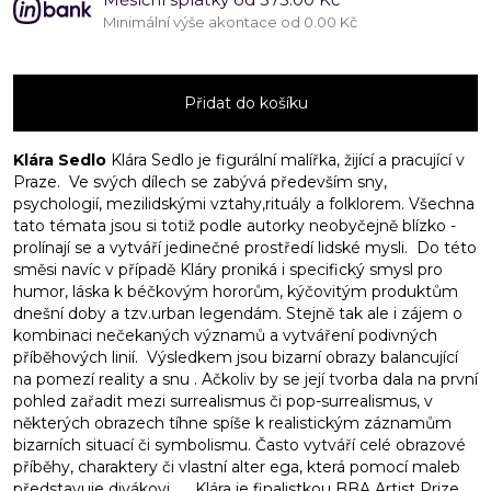
Minimální výše akontace od 0.00 Kč
Uroboros
II.
Přidat do košíku
množství
Klára Sedlo
Klára Sedlo je figurální malířka, žijící a pracující v
Praze. Ve svých dílech se zabývá především sny,
psychologií, mezilidskými vztahy,rituály a folklorem. Všechna
tato témata jsou si totiž podle autorky neobyčejně blízko -
prolínají se a vytváří jedinečné prostředí lidské mysli. Do této
směsi navíc v případě Kláry proniká i specifický smysl pro
humor, láska k béčkovým hororům, kýčovitým produktům
dnešní doby a tzv.urban legendám. Stejně tak ale i zájem o
kombinaci nečekaných významů a vytváření podivných
příběhových linií. Výsledkem jsou bizarní obrazy balancující
na pomezí reality a snu . Ačkoliv by se její tvorba dala na první
pohled zařadit mezi surrealismus či pop-surrealismus, v
některých obrazech tíhne spíše k realistickým záznamům
bizarních situací či symbolismu. Často vytváří celé obrazové
příběhy, charaktery či vlastní alter ega, která pomocí maleb
představuje divákovi. Klára je finalistkou BBA Artist Prize