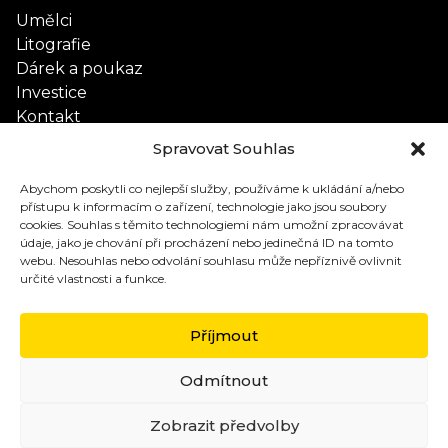
Umělci
Litografie
Dárek a poukaz
Investice
Kontakt
Spravovat Souhlas
Obchodní podmínky
Abychom poskytli co nejlepší služby, používáme k ukládání a/nebo
Podmínky ochrany osobních údajů
přístupu k informacím o zařízení, technologie jako jsou soubory
cookies. Souhlas s těmito technologiemi nám umožní zpracovávat
Reklamační řád
údaje, jako je chování při procházení nebo jedinečná ID na tomto
webu. Nesouhlas nebo odvolání souhlasu může nepříznivě ovlivnit
určité vlastnosti a funkce.
Příjmout
Odmítnout
Zobrazit předvolby
Copyright 2026 SoucasnaGrafika.cz. Všechna práva vyhrazena.