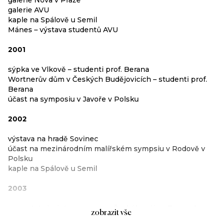
galerie Nova v Praze
galerie AVU
kaple na Spálově u Semil
Mánes – výstava studentů AVU
2001
sýpka ve Vlkově – studenti prof. Berana
Wortnerův dům v Českých Budějovicích – studenti prof.
Berana
účast na symposiu v Javoře v Polsku
2002
výstava na hradě Sovinec
účast na mezinárodním malířském sympsiu v Rodově v
Polsku
kaple na Spálově u Semil
2003
samostatná výstava v muzeu Českého ráje v Turnově
zobrazit vše
Art Prague v Mánesu