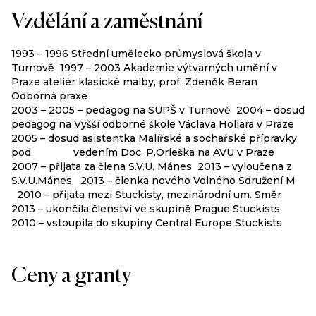
katalog
Vzdělání a zaměstnání
Galerie XXL – autorská retrospektivní výstava, Lyrická
brutalita ( s Janem Gemrotem, A. Jiřičkovou )
Iuvent Ars, společná výstava palác Metropol a Zlatý dům
1993 – 1996 Střední umělecko průmyslová škola v
evropské kultury v Českých Budějovicích, katalog
Turnově 1997 – 2003 Akademie výtvarných umění v
Autoportrét v Českém umění 20. a 21.století,
Praze ateliér klasické malby, prof. Zdeněk Beran
hlavní sál Alšovy jihočeské galerie v Hluboké nad Vltavou,
Odborná praxe
katalog
2003 – 2005 – pedagog na SUPŠ v Turnově 2004 – dosud
účast na malířském sympoziu v Lounech, výstava v galerii
pedagog na Vyšší odborné škole Václava Hollara v Praze
XXL
2005 – dosud asistentka Malířské a sochařské přípravky
účast na výstavě v Galerie CHemistry, Praha
pod vedením Doc. P.Orieška na AVU v Praze
účast na spol.výstavě Malíři Pojizeří v Semilech
2007 – přijata za člena S.V.U. Mánes 2013 – vyloučena z
S.V.U.Mánes 2013 – členka nového Volného Sdružení M
2009
2010 – přijata mezi Stuckisty, mezinárodní um. Směr
2013 – ukončila členství ve skupině Prague Stuckists
„V zrcadle skutečnosti“, výstava s Janem Gemrotem a
2010 – vstoupila do skupiny Central Europe Stuckists
sochaři R.Nivnickým a M.Skalickým.
Galerie Kotelna, Říčany u Prahy
Ceny a granty
„MUSÍME“ spol.výstava s J.Gemrotem, L.Miffkem a
K.Jerie,
v galerii Diamant Spolek S.V.U.Mánes, Spálená 4, Praha 1