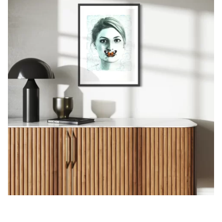
účast na sympoziu v Číně v Harbinu, Jushin muzeum
účast na výstavě Art Black v Pardubicích
kaple u Semil
účast na výstavě Malíři Pojizeří 2006, Muzeum a
Pojizerská galerie Semily
2007
účast na členské výstavě S.V.U. Mánes v galerii Diamant,
Praha
účast na výstavě Mánes Mánesu, výstava ke 120.výročí
založení spolku Mánes,
Praha, katalog – účast na výstavě v Drienbergenu,
Holandsko
účast na malířském sympoziu v Lounech, výstava v galerii
XXL
kaple u Semil
účast na výstavě Malíři Pojizeří 2007 , Muzeum a
Pojizerská galerie Semily
2008
Jubilanti Mánesa, výstava v galerii Diamant, Praha,