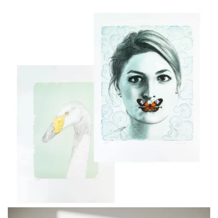
společná výstava v galerii Nová síň v Praze
kaple na Spálově
2004
společná výstava v Amembergu v Německu
kaple na Spálově
Semilský salon
2005
výstava fotografií v muzeu Českého ráje – Hégr a
Urbanová
výstava Akty v akci – museum v Kašperských horách
výstava Akty v akci – galerie Diamant S.V.U. Mánes
kaple na Spálově
účast na Biennále,Veletržní palác v Praze
2006
účast na výstavě Pražské ateliéry v Novoměstské radnici
v Praze