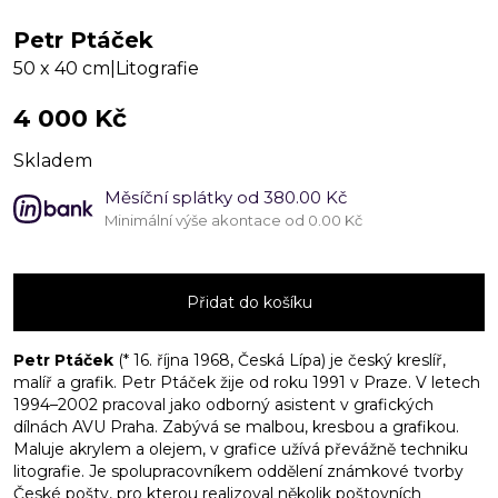
Petr Ptáček
50 x 40 cm
|
Litografie
4 000
Kč
Skladem
Měsíční splátky od 380.00 Kč
Minimální výše akontace od 0.00 Kč
AUTOSTRADA
množství
Přidat do košíku
Petr Ptáček
(* 16. října 1968, Česká Lípa) je český kreslíř,
malíř a grafik. Petr Ptáček žije od roku 1991 v Praze. V letech
1994–2002 pracoval jako odborný asistent v grafických
dílnách AVU Praha. Zabývá se malbou, kresbou a grafikou.
Maluje akrylem a olejem, v grafice užívá převážně techniku
litografie. Je spolupracovníkem oddělení známkové tvorby
České pošty, pro kterou realizoval několik poštovních