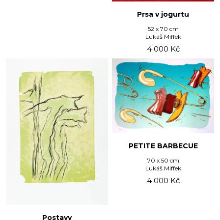
Prsa v jogurtu
52 x 70 cm
Lukáš Miffek
4 000
Kč
PETITE BARBECUE
70 x 50 cm
Lukáš Miffek
4 000
Kč
Postavy