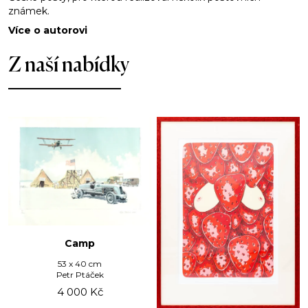
známek.
Více o autorovi
Z naší nabídky
Camp
53 x 40 cm
Petr Ptáček
4 000
Kč