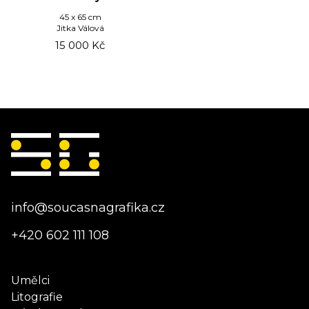
45 x 65 cm
Jitka Válová
15 000
Kč
info@soucasnagrafika.cz
+420 602 111 108
Umělci
Litografie