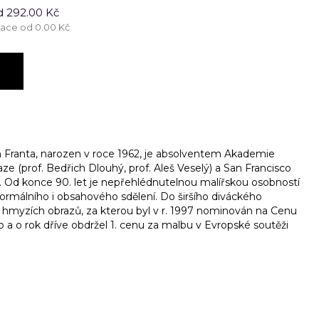
d 292.00 Kč
tace od 0.00 Kč
ranta, narozen v roce 1962, je absolventem Akademie
e (prof. Bedřich Dlouhý, prof. Aleš Veselý) a San Francisco
4. Od konce 90. let je nepřehlédnutelnou malířskou osobností
ormálního i obsahového sdělení. Do širšího diváckého
í hmyzích obrazů, za kterou byl v r. 1997 nominován na Cenu
 a o rok dříve obdržel 1. cenu za malbu v Evropské soutěži