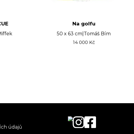
CUE
Na golfu
iffek
50 x 63 cm
|
Tomáš Bím
14 000
Kč
ích údajů