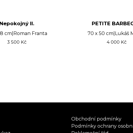
Nepokojný II.
PETITE BARBE
78 cm
|
Roman Franta
70 x 50 cm
|
Lukáš M
3 500
Kč
4 000
Kč
Obchodní podmínky
Podmínky ochrany osobn