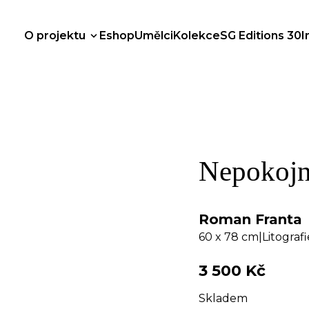
O projektu
Eshop
Umělci
Kolekce
SG Editions 30
I
Nepokojn
Roman Franta
60 x 78 cm
|
Litografi
3 500
Kč
Skladem