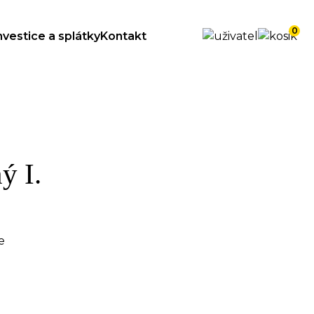
0
nvestice a splátky
Kontakt
ý I.
e