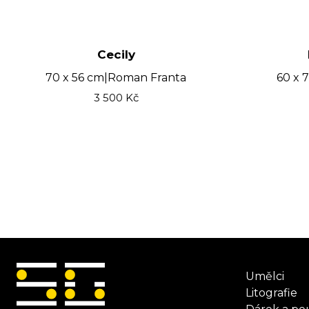
Cecily
70 x 56 cm
|
Roman Franta
60 x 
3 500
Kč
Umělci
Litografie