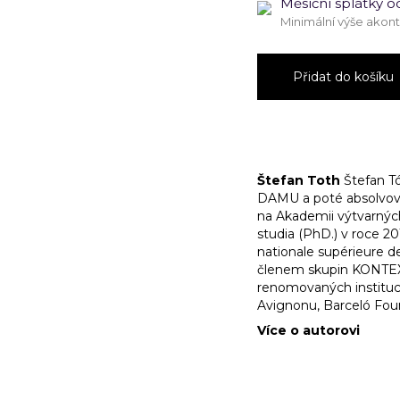
Měsíční splátky o
Minimální výše akon
Bez
názvu
Přidat do košíku
II.
množství
Štefan Toth
Štefan Tó
DAMU a poté absolvova
na Akademii výtvarnýc
studia (PhD.) v roce 20
nationale supérieure d
členem skupin KONTEX
renomovaných institucí
Avignonu, Barceló Foun
Více o autorovi