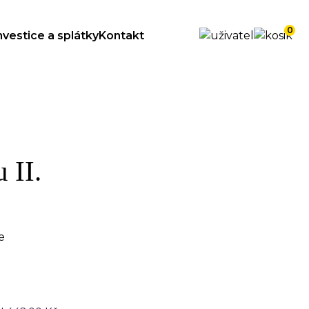
0
nvestice a splátky
Kontakt
 II.
e