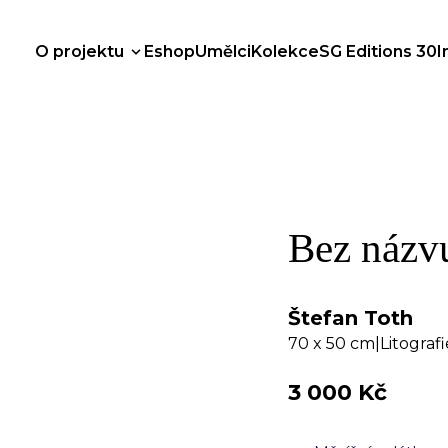
O projektu
Eshop
Umělci
Kolekce
SG Editions 30
I
Bez názvu
Štefan Toth
70 x 50 cm
|
Litografi
3 000
Kč