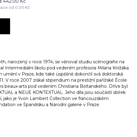
d 442.00 Kč
tace od 0.00 Kč
th, narozený v roce 1974, se věnoval studiu scénografie na
l Intermediální školu pod vedením profesora Milana Knížáka
h umění v Praze, kde také úspěšně dokončil svá doktorská
11. V roce 2007 získal stipendium na prestižní pařížské École
es beaux-arts pod vedením Christiana Boltanského. Dříve byl
TUAL a NEUE KONTEXTUAL. Jeho díla jsou součástí sbírek
, jako je Yvon Lambert Collection ve francouzském
dation ve Španělsku a Národní galerie v Praze.