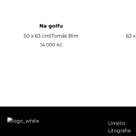
Na golfu
50 x 63 cm
|
Tomáš Bím
63 
14 000
Kč
Umělci
Litografie