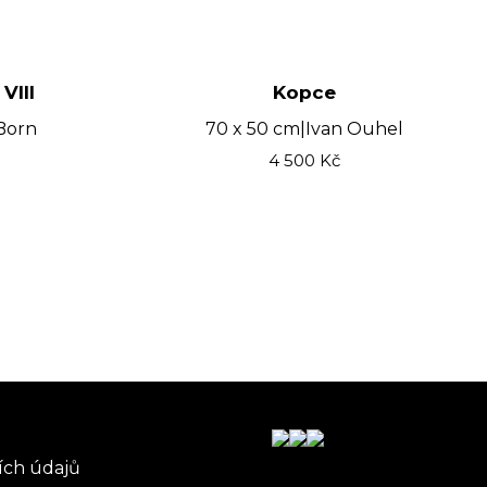
VIII
Kopce
Born
70 x 50 cm
|
Ivan Ouhel
4 500
Kč
ích údajů