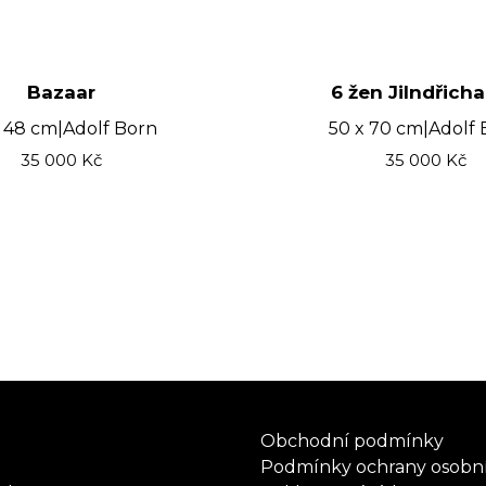
Bazaar
6 žen JiIndřicha 
x 48 cm
|
Adolf Born
50 x 70 cm
|
Adolf 
35 000
Kč
35 000
Kč
Obchodní podmínky
Podmínky ochrany osobn