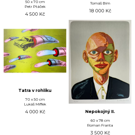
50 x 70 cm
Tomáš Bím
Petr Ptáček
18 000
Kč
4 500
Kč
Tatra v rohlíku
70 x 50 cm
Lukáš Miffek
4 000
Kč
Nepokojný II.
60 x 78 cm
Roman Franta
3 500
Kč