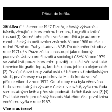
Blueslogy
množství
Přidat do košíku
Jiří Slíva
(* 4. července 1947 Plzeň) je český výtvarník a
básník, věnující se kreslenému humoru, litografii a knižní
ilustraci.[1] Kromě toho píše i verše pro děti a je autorem
mnoha českých poštovních známek. V roce 1966 odešel z
rodné Plzně do Prahy studovat VŠE. Po dokončení studia v
roce 1971 už v Praze zůstal a nastoupil jako odborný
pracovník Ústavu pro filozofii a sociologii ČSAV. V roce 1979
se začal živit pouze kreslením, později se začal věnovat také
technice litografie, leptu, kresbě suchou jehlou a olejomalbě.
[2] První písňové texty začal psát už během středoškolských
studií, první kresby mu publikovala Mladá fronta ve své
příloze Víkend v roce 1972. Od té doby mu byla věnována
řada samostatných výstav v Česku i ve světě, vyšla mu řada
samostatných knih a přes sto padesát dalších ilustroval.[3][4]
Psal také verše pro dětský časopis Mateřídouška, první kniha
veršů mu vyšla v roce 1987.
Více o autorovi