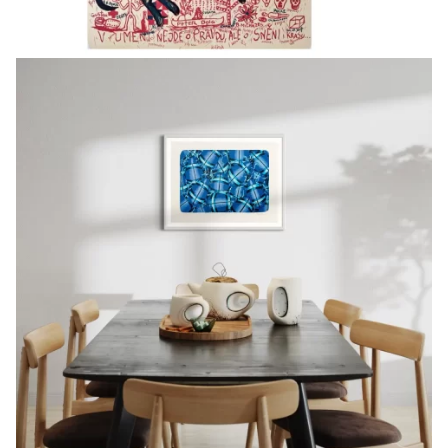
Městské divadlo v Kolíně, Entomolog, Kolín
Galerie Peron, Grand Slam, Praha
2007
Galerie U Mistra s palmou, Šťastný svět, Náchod
Galerie Beseda, Čím víc, tím líp…, Ostrava
2006
Galerie Havelka, Zahrady, Praha
Galerie U zlaté štiky, SOAD, Kolín
2005
Galerie Brno, Vaškova proměna, Brno
Galerie Erasmus, Zrada, Mělník
Galerie DOOKA, PRAGUEABNORMALE2005, Praha
Vision Centre, Podivný svět brouků…, EUSA, Cork, Irsko
2004
Galerie Měsíc ve dne, SUPERMARKET, České Budějovice
Palác Alfa – „U Stýblů“, Nový druh, Václavské náměstí,
Praha
Alšova Jihočeská gal., Wortnerův dům, Brouk v ruce, Č.
Budějovice