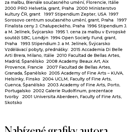
Galerie ASM, Natura post mortem, Brémy, SRN
za malbu, Bienále současného umění, Florencie, Itálie
Galerie Pintner, Acryl auf Leinwand, Frankfurt n. Moh.,
2000 PRO Helvetia, grant, Praha 2000 Ministerstvo
SRN
kultury ČR, grant 1997 Stipendium Zepter, USA 1997
Sorosovo centrum současného umění, grant, Praha 1997
1998
Finalista ceny J. Chalupeckého, Praha 1996 Stipendium J.
Galerie Sýpka, 3xMalba, (+M. Mainer, Kokolia), O. Bitýška
a M. Jelínek, Švýcarsko 1995 1. cena za malbu v Evropské
Galerie Raiffeisen, Natur, Praha
soutěži SBC, Londýn 1994 Open Society Fund, grant,
Praha 1993 Stipendium J. a M. Jelínek, Švýcarsko
1997
Vzdělávací pobyty, přednášky: 2015 Accademia Di Belle
Galerie Genia Loci, Čí jsou dějiny umění?, Praha
Arti Brera, Milano, Itálie 2010 Facultad de Bellas Artes,
The Humboldt Arts C., Breaking The Barriers, Eureka,
Madrid, Španělsko 2008 Academy Beaux Art, Aix
USA
Provence, Francie 2007 Facultad de Bellas Artes,
Granada, Španělsko 2005 Academy of Fine Arts – KUVA,
1996
Helsinky, Finsko 2004 UCLM, Faculty of Fine Arts,
Galerie Behémót, Tataku, Praha
Cuenca, Španělsko 2003 Academy of Fine Arts, Porto,
Portugalsko 2002 Galerie Rudolfinum, prezentace
1995
tvorby 2001 Universita Aberdeen, Faculty of Fine Arts,
Galerie Behémót, (+T.Mašín), Malba I., Praha
Skotsko
Dům umění, Tataku, České Budějovice
Galerie Západočeské univerzity, Tataku, Plzeň
1994
Nabízené grafiky autora