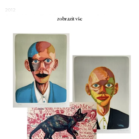
2012
Galerie Vltavín, Black Bug Double Show, Praha
zobrazit vše
Rabasova galerie, Vitamínová smrt, Rakovník
Walk Through Gallery, D.P. kočky, Hradec Králové
UFFO galerie, Co nám zbývá…, Trutnov
2011
Národní muzeum – České muzeum hudby, Beatles na
plátně, Praha
Galerie 21. století, Jiná láska, Praha
2010
Galerie Nová síň, B. B. (K)NOW, Praha
Michal’s Colections Gallery, Nešikovný cenzor B. B., Praha
2009
Městská galerie, Příběhy / Stories, Hradec nad Moravicí
Galerie Havelka, P-ZOO, Praha
2008
Galerie Indigo/Gambit, Linkin Park, Praha