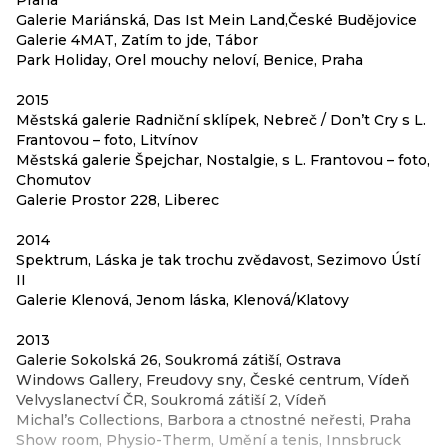
Praha
Galerie Mariánská, Das Ist Mein Land,České Budějovice
Galerie 4MAT, Zatím to jde, Tábor
Park Holiday, Orel mouchy neloví, Benice, Praha
2015
Městská galerie Radniční sklípek, Nebreč / Don’t Cry s L.
Frantovou – foto, Litvínov
Městská galerie Špejchar, Nostalgie, s L. Frantovou – foto,
Chomutov
Galerie Prostor 228, Liberec
2014
Spektrum, Láska je tak trochu zvědavost, Sezimovo Ústí
II
Galerie Klenová, Jenom láska, Klenová/Klatovy
2013
Galerie Sokolská 26, Soukromá zátiší, Ostrava
Windows Gallery, Freudovy sny, České centrum, Vídeň
Velvyslanectví ČR, Soukromá zátiší 2, Vídeň
Michal’s Collections, Barbora a ctnostné neřesti, Praha
Show room, Physio-Therm, Umění a tenis, Innsbruck