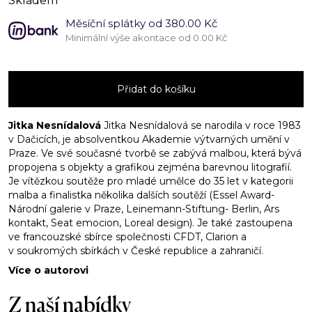
Skladem
Měsíční splátky od 380.00 Kč
Minimální výše akontace od 0.00 Kč
Před
zápasem
Přidat do košíku
množství
Jitka Nesnídalová
Jitka Nesnídalová se narodila v roce 1983
v Dačicích, je absolventkou Akademie výtvarných umění v
Praze. Ve své současné tvorbě se zabývá malbou, která bývá
propojena s objekty a grafikou zejména barevnou litografií.
Je vítězkou soutěže pro mladé umělce do 35 let v kategorii
malba a finalistka několika dalších soutěží (Essel Award-
Národní galerie v Praze, Leinemann-Stiftung- Berlin, Ars
kontakt, Seat emocion, Loreal design). Je také zastoupena
ve francouzské sbírce společnosti CFDT, Clarion a
v soukromých sbírkách v České republice a zahraničí.
Více o autorovi
Z naší nabídky