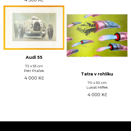
Audi 55
72 x 53 cm
Petr Ptáček
Tatra v rohlíku
4 000
Kč
70 x 50 cm
Lukáš Miffek
4 000
Kč