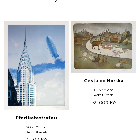
Cesta do Norska
66 x 58 cm
Adolf Born
35 000
Kč
Před katastrofou
50 x 70 cm
Petr Ptáček
4 500
Kč